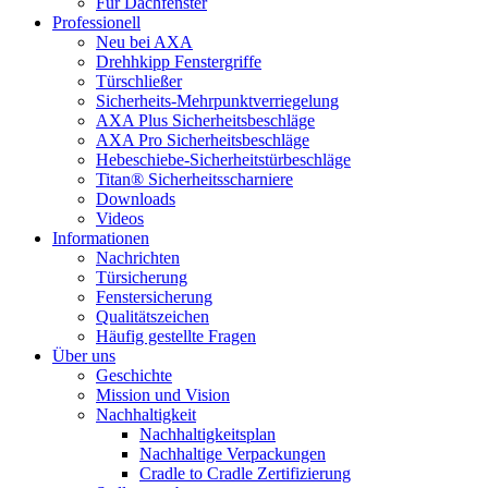
Für Dachfenster
Professionell
Neu bei AXA
Drehhkipp Fenstergriffe
Türschließer
Sicherheits-Mehrpunktverriegelung
AXA Plus Sicherheitsbeschläge
AXA Pro Sicherheitsbeschläge
Hebeschiebe-Sicherheitstürbeschläge
Titan® Sicherheitsscharniere
Downloads
Videos
Informationen
Nachrichten
Türsicherung
Fenstersicherung
Qualitätszeichen
Häufig gestellte Fragen
Über uns
Geschichte
Mission und Vision
Nachhaltigkeit
Nachhaltigkeitsplan
Nachhaltige Verpackungen
Cradle to Cradle Zertifizierung