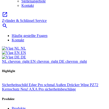
Stellenangebote
Kontakt
open_in_new
Zylinder & Schlüssel Service
search
Häufig gestellte Fragen
Kontakt
NL
EN
DE
NL
chevron_right
EN
chevron_right
DE
chevron_right
Highlight
Sicherheitsschild Edge Pro schmal Außen Drücker Wing PZ72
Kernschutz
Neu! AXA Pro sicherheitsbeschläge
Produkte
Produkte