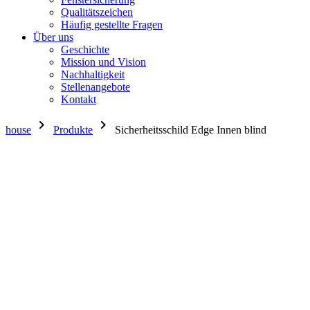
Qualitätszeichen
Häufig gestellte Fragen
Über uns
Geschichte
Mission und Vision
Nachhaltigkeit
Stellenangebote
Kontakt
chevron_right
chevron_right
house
Produkte
Sicherheitsschild Edge Innen blind