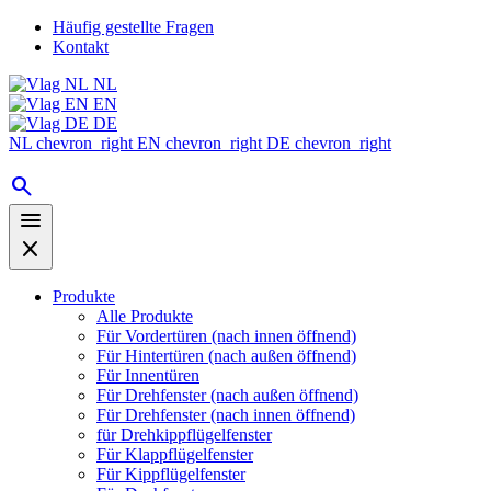
Häufig gestellte Fragen
Kontakt
NL
EN
DE
NL
chevron_right
EN
chevron_right
DE
chevron_right
search
menu
close
Produkte
Alle Produkte
Für Vordertüren (nach innen öffnend)
Für Hintertüren (nach außen öffnend)
Für Innentüren
Für Drehfenster (nach außen öffnend)
Für Drehfenster (nach innen öffnend)
für Drehkippflügelfenster
Für Klappflügelfenster
Für Kippflügelfenster