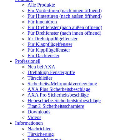
Alle Produkte
Für Vordertüren (nach innen öffnend)
Für Hintertüren (nach außen öffnend)
Für Innentüren
Für Drehfenster (nach außen öffnend)
Für Drehfenster (nach innen öffnend)
für Drehkippflügelfenster
Für Klappflügelfenster
Für Kippflügelfenster
Für Dachfenster
Professionell
Neu bei AXA
Drehhkipp Fenstergriffe
Türschließer
Sicherheits-Mehrpunktverriegelung
AXA Plus Sicherheitsbeschläge
AXA Pro Sicherheitsbeschläge
Hebeschiebe-Sicherheitstürbeschläge
Titan® Sicherheitsscharniere
Downloads
Videos
Informationen
Nachrichten
Türsicherung
Fenstersicherung