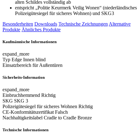
alten Schildes vollständig ab
entspricht „Politie Keurmerk Veilig Wonen“ (niederländisches
Polizeigütesiegel für sicheres Wohnen) und SKG3
Besonderheiten
Downloads
Technische Zeichnungen
Alternative
Produkte
Ähnliches Produkte
Kaufmännische Informationen
expand_more
Typ
Edge Innen blind
Einsatzbereich
für Außentüren
Sicherheits-Information
expand_more
Einbruchhemmend
Richtig
SKG
SKG 3
Polizeigütesiegel für sicheres Wohnen
Richtig
CE-Konformitätszertifikat
Falsch
Nachhaltigkeitslabel Cradle to Cradle
Bronze
Technische Informationen