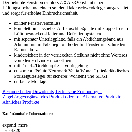
Der beliebte Fensterverschluss AXA 3320 ist mit einer
Lüftungsnocke und einem soliden Hakenschwenkriegel ausgestattet
und sorgt für erhöhte Einbruchsicherheit.
solider Fensterverschluss
komplett mit spezieller Aufbauschließplatte mit klapperfreiem
Lüftungsnocken-Halter und Befestigungsteilen
mit separater Unterlegplatte, falls ein Abdichtungsband aus
Aluminium im Falz liegt, und/oder für Fenster mit schmalem
Rahmenholz
kindersicher: in der verriegelten Stellung nicht ohne Weiteres
von kleinen Kindern zu öffnen
mit Druck-/Drehknopf zur Verriegelung
entspricht „Politie Keurmerk Veilig Wonen“ (niederländisches
Polizeigütesiegel für sicheres Wohnen) und SKG1
einfache Montage
Besonderheiten
Downloads
Technische Zeichnungen
Zugehörige/ergänzendes Produkt oder Teil
Alternative Produkte
Ähnliches Produkte
Kaufmännische Informationen
expand_more
Typ
3320