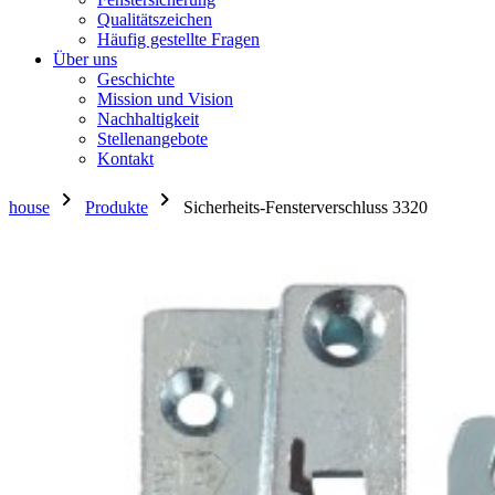
Qualitätszeichen
Häufig gestellte Fragen
Über uns
Geschichte
Mission und Vision
Nachhaltigkeit
Stellenangebote
Kontakt
chevron_right
chevron_right
house
Produkte
Sicherheits-Fensterverschluss 3320