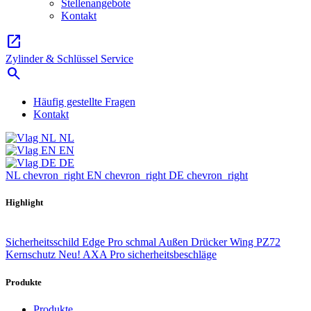
Stellenangebote
Kontakt
open_in_new
Zylinder & Schlüssel Service
search
Häufig gestellte Fragen
Kontakt
NL
EN
DE
NL
chevron_right
EN
chevron_right
DE
chevron_right
Highlight
Sicherheitsschild Edge Pro schmal Außen Drücker Wing PZ72
Kernschutz
Neu! AXA Pro sicherheitsbeschläge
Produkte
Produkte