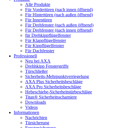
Alle Produkte
Für Vordertüren (nach innen öffnend)
Für Hintertüren (nach außen öffnend)
Für Innentüren
Für Drehfenster (nach außen öffnend)
Für Drehfenster (nach innen öffnend)
für Drehkippflügelfenster
Für Klappflügelfenster
Für Kippflügelfenster
Für Dachfenster
Professionell
Neu bei AXA
Drehhkipp Fenstergriffe
Türschließer
Sicherheits-Mehrpunktverriegelung
AXA Plus Sicherheitsbeschläge
AXA Pro Sicherheitsbeschläge
Hebeschiebe-Sicherheitstürbeschläge
Titan® Sicherheitsscharniere
Downloads
Videos
Informationen
Nachrichten
Türsicherung
Fenstersicherung