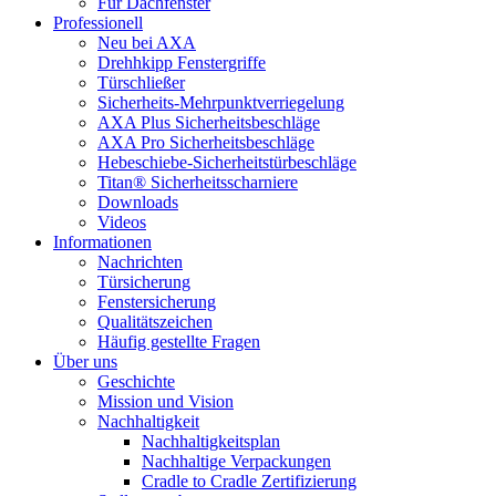
Für Dachfenster
Professionell
Neu bei AXA
Drehhkipp Fenstergriffe
Türschließer
Sicherheits-Mehrpunktverriegelung
AXA Plus Sicherheitsbeschläge
AXA Pro Sicherheitsbeschläge
Hebeschiebe-Sicherheitstürbeschläge
Titan® Sicherheitsscharniere
Downloads
Videos
Informationen
Nachrichten
Türsicherung
Fenstersicherung
Qualitätszeichen
Häufig gestellte Fragen
Über uns
Geschichte
Mission und Vision
Nachhaltigkeit
Nachhaltigkeitsplan
Nachhaltige Verpackungen
Cradle to Cradle Zertifizierung