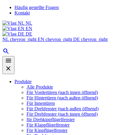
Häufig gestellte Fragen
Kontakt
NL
EN
DE
NL
chevron_right
EN
chevron_right
DE
chevron_right
search
menu
close
Produkte
Alle Produkte
Für Vordertüren (nach innen öffnend)
Für Hintertüren (nach außen öffnend)
Für Innentüren
Für Drehfenster (nach außen öffnend)
Für Drehfenster (nach innen öffnend)
für Drehkippflügelfenster
Für Klappflügelfenster
Für Kippflügelfenster