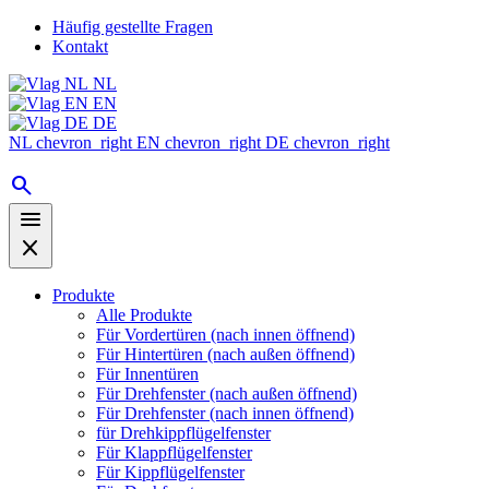
Häufig gestellte Fragen
Kontakt
NL
EN
DE
NL
chevron_right
EN
chevron_right
DE
chevron_right
search
menu
close
Produkte
Alle Produkte
Für Vordertüren (nach innen öffnend)
Für Hintertüren (nach außen öffnend)
Für Innentüren
Für Drehfenster (nach außen öffnend)
Für Drehfenster (nach innen öffnend)
für Drehkippflügelfenster
Für Klappflügelfenster
Für Kippflügelfenster