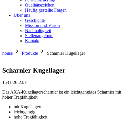
Qualitätszeichen
Häufig gestellte Fragen
Über uns
Geschichte
Mission und Vision
Nachhaltigkeit
Stellenangebote
Kontakt
chevron_right
chevron_right
house
Produkte
Scharnier Kugellager
Scharnier Kugellager
1531-26-23/E
Das AXA-Kugellagerscharnier ist ein leichtgängiges Scharnier mit
hoher Tragfähigkeit.
mit Kugellagern
leichtgängig
hohe Tragfähigkeit