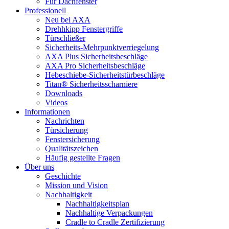
Für Dachfenster
Professionell
Neu bei AXA
Drehhkipp Fenstergriffe
Türschließer
Sicherheits-Mehrpunktverriegelung
AXA Plus Sicherheitsbeschläge
AXA Pro Sicherheitsbeschläge
Hebeschiebe-Sicherheitstürbeschläge
Titan® Sicherheitsscharniere
Downloads
Videos
Informationen
Nachrichten
Türsicherung
Fenstersicherung
Qualitätszeichen
Häufig gestellte Fragen
Über uns
Geschichte
Mission und Vision
Nachhaltigkeit
Nachhaltigkeitsplan
Nachhaltige Verpackungen
Cradle to Cradle Zertifizierung