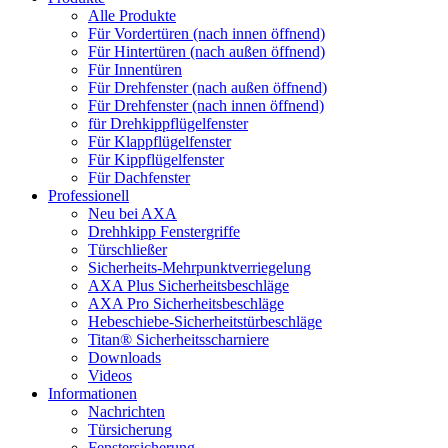
Alle Produkte
Für Vordertüren (nach innen öffnend)
Für Hintertüren (nach außen öffnend)
Für Innentüren
Für Drehfenster (nach außen öffnend)
Für Drehfenster (nach innen öffnend)
für Drehkippflügelfenster
Für Klappflügelfenster
Für Kippflügelfenster
Für Dachfenster
Professionell
Neu bei AXA
Drehhkipp Fenstergriffe
Türschließer
Sicherheits-Mehrpunktverriegelung
AXA Plus Sicherheitsbeschläge
AXA Pro Sicherheitsbeschläge
Hebeschiebe-Sicherheitstürbeschläge
Titan® Sicherheitsscharniere
Downloads
Videos
Informationen
Nachrichten
Türsicherung
Fenstersicherung