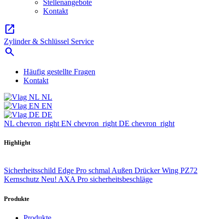
Stellenangebote
Kontakt
open_in_new
Zylinder & Schlüssel Service
search
Häufig gestellte Fragen
Kontakt
NL
EN
DE
NL
chevron_right
EN
chevron_right
DE
chevron_right
Highlight
Sicherheitsschild Edge Pro schmal Außen Drücker Wing PZ72
Kernschutz
Neu! AXA Pro sicherheitsbeschläge
Produkte
Produkte