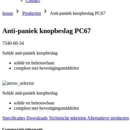
Contact
chevron_right
chevron_right
house
Producten
Anti-paniek knopbeslag PC67
Anti-paniek knopbeslag PC67
7540-60-34
Solide anti-paniek knopbeslag
solide en betrouwbaar
compleet met bevestigingsmiddelen
Solide anti-paniek knopbeslag
solide en betrouwbaar
compleet met bevestigingsmiddelen
Specificaties
Downloads
Technische tekening
Alternatieve producten
Commerciele informatie