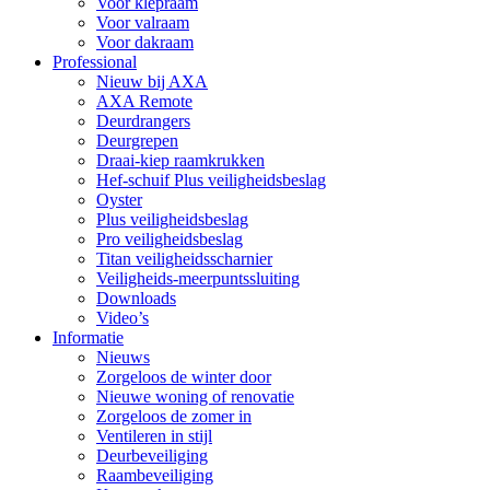
Voor klepraam
Voor valraam
Voor dakraam
Professional
Nieuw bij AXA
AXA Remote
Deurdrangers
Deurgrepen
Draai-kiep raamkrukken
Hef-schuif Plus veiligheidsbeslag
Oyster
Plus veiligheidsbeslag
Pro veiligheidsbeslag
Titan veiligheidsscharnier
Veiligheids-meerpuntssluiting
Downloads
Video’s
Informatie
Nieuws
Zorgeloos de winter door
Nieuwe woning of renovatie
Zorgeloos de zomer in
Ventileren in stijl
Deurbeveiliging
Raambeveiliging