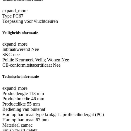
expand_more
Type
PC67
Toepassing
voor vluchtdeuren
Veiligheidsinformatie
expand_more
Inbraakwerend
Nee
SKG
nee
Politie Keurmerk Veilig Wonen
Nee
CE-conformiteitscertificaat
Nee
Technische informatie
expand_more
Productlengte
118 mm
Productbreedte
46 mm
Productdikte
55 mm
Bediening
van buitenaf
Hart op hart maat type
krukgat - profielcilindergat (PC)
Hart op hart maat
67 mm
Materiaal
zamac
Finish
zwart gelakt