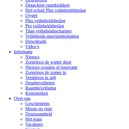
Draai-kiep raamkrukken
Hef-schuif Plus veiligheidsbeslag
Oyster
Plus veiligheidsbeslag
Pro veiligheidsbeslag
Titan veiligheidsscharnier
Veiligheids-meerpuntssluiting
Downloads
Video’s
Informatie
Nieuws
Zorgeloos de winter door
Nieuwe woning of renovatie
Zorgeloos de zomer in
Ventileren in stijl
Deurbeveiliging
Raambeveiliging
Keurmerken
Over ons
Geschiedenis
Missie en visie
Duurzaamheid
Het team
Vacatures