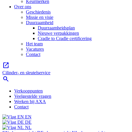
Keurmerken
Over ons
Geschiedenis
Missie en visie
Duurzaamheid
Duurzaamheidsplan
Nieuwe verpakkingen
Cradle to Cradle certificering
Het team
Vacatures
Contact
open_in_new
Cilinder- en sleutelservice
search
Verkooppunten
Veelgestelde vragen
Werken bij AXA
Contact
EN
DE
NL