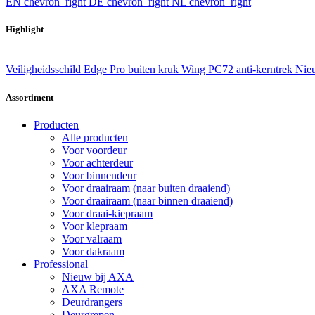
EN
chevron_right
DE
chevron_right
NL
chevron_right
Highlight
Veiligheidsschild Edge Pro buiten kruk Wing PC72 anti-kerntrek
Nieu
Assortiment
Producten
Alle producten
Voor voordeur
Voor achterdeur
Voor binnendeur
Voor draairaam (naar buiten draaiend)
Voor draairaam (naar binnen draaiend)
Voor draai-kiepraam
Voor klepraam
Voor valraam
Voor dakraam
Professional
Nieuw bij AXA
AXA Remote
Deurdrangers
Deurgrepen