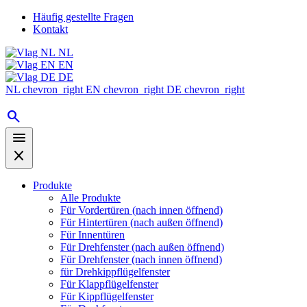
Häufig gestellte Fragen
Kontakt
NL
EN
DE
NL
chevron_right
EN
chevron_right
DE
chevron_right
search
menu
close
Produkte
Alle Produkte
Für Vordertüren (nach innen öffnend)
Für Hintertüren (nach außen öffnend)
Für Innentüren
Für Drehfenster (nach außen öffnend)
Für Drehfenster (nach innen öffnend)
für Drehkippflügelfenster
Für Klappflügelfenster
Für Kippflügelfenster