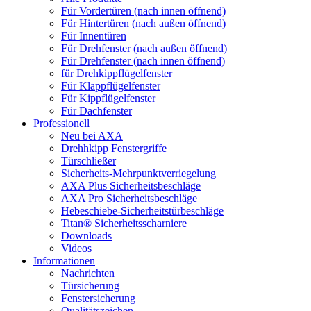
Für Vordertüren (nach innen öffnend)
Für Hintertüren (nach außen öffnend)
Für Innentüren
Für Drehfenster (nach außen öffnend)
Für Drehfenster (nach innen öffnend)
für Drehkippflügelfenster
Für Klappflügelfenster
Für Kippflügelfenster
Für Dachfenster
Professionell
Neu bei AXA
Drehhkipp Fenstergriffe
Türschließer
Sicherheits-Mehrpunktverriegelung
AXA Plus Sicherheitsbeschläge
AXA Pro Sicherheitsbeschläge
Hebeschiebe-Sicherheitstürbeschläge
Titan® Sicherheitsscharniere
Downloads
Videos
Informationen
Nachrichten
Türsicherung
Fenstersicherung
Qualitätszeichen