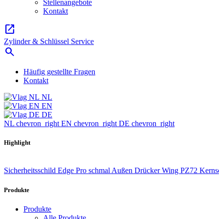
Stellenangebote
Kontakt
open_in_new
Zylinder & Schlüssel Service
search
Häufig gestellte Fragen
Kontakt
NL
EN
DE
NL
chevron_right
EN
chevron_right
DE
chevron_right
Highlight
Sicherheitsschild Edge Pro schmal Außen Drücker Wing PZ72 Kerns
Produkte
Produkte
Alle Produkte