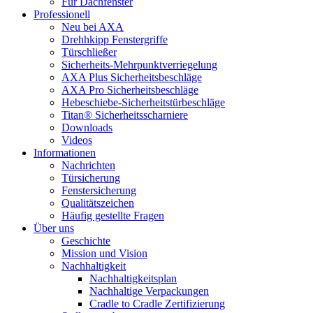
Für Dachfenster
Professionell
Neu bei AXA
Drehhkipp Fenstergriffe
Türschließer
Sicherheits-Mehrpunktverriegelung
AXA Plus Sicherheitsbeschläge
AXA Pro Sicherheitsbeschläge
Hebeschiebe-Sicherheitstürbeschläge
Titan® Sicherheitsscharniere
Downloads
Videos
Informationen
Nachrichten
Türsicherung
Fenstersicherung
Qualitätszeichen
Häufig gestellte Fragen
Über uns
Geschichte
Mission und Vision
Nachhaltigkeit
Nachhaltigkeitsplan
Nachhaltige Verpackungen
Cradle to Cradle Zertifizierung