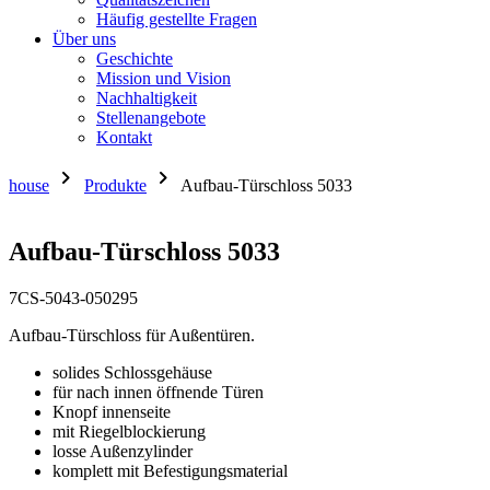
Häufig gestellte Fragen
Über uns
Geschichte
Mission und Vision
Nachhaltigkeit
Stellenangebote
Kontakt
chevron_right
chevron_right
house
Produkte
Aufbau-Türschloss 5033
Aufbau-Türschloss 5033
7CS-5043-050295
Aufbau-Türschloss für Außentüren.
solides Schlossgehäuse
für nach innen öffnende Türen
Knopf innenseite
mit Riegelblockierung
losse Außenzylinder
komplett mit Befestigungsmaterial