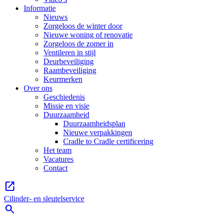
Informatie
Nieuws
Zorgeloos de winter door
Nieuwe woning of renovatie
Zorgeloos de zomer in
Ventileren in stijl
Deurbeveiliging
Raambeveiliging
Keurmerken
Over ons
Geschiedenis
Missie en visie
Duurzaamheid
Duurzaamheidsplan
Nieuwe verpakkingen
Cradle to Cradle certificering
Het team
Vacatures
Contact
open_in_new
Cilinder- en sleutelservice
search