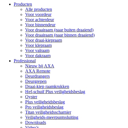
Producten
Alle producten
Voor voordeur
Voor achterdeur
Voor binnendeur
Voor draairaam (naar buiten draaiend)
Voor draairaam (naar binnen draaiend)
Voor draai-kiepraam
Voor klepraam
Voor valraam
Voor dakraam
Professional
Nieuw bij AXA
AXA Remote
Deurdrangers
Deurgrepen
Draai-kiep raamkrukken
Hef-schuif Plus veiligheidsbeslag
Oyster
Plus veiligheidsbeslag
Pro veiligheidsbeslag
Titan veiligheidsscharnier
Veiligheids-meerpuntssluiting
Downloads
Video’s