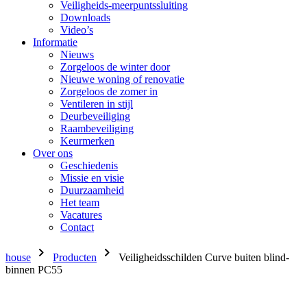
Veiligheids-meerpuntssluiting
Downloads
Video’s
Informatie
Nieuws
Zorgeloos de winter door
Nieuwe woning of renovatie
Zorgeloos de zomer in
Ventileren in stijl
Deurbeveiliging
Raambeveiliging
Keurmerken
Over ons
Geschiedenis
Missie en visie
Duurzaamheid
Het team
Vacatures
Contact
chevron_right
chevron_right
house
Producten
Veiligheidsschilden Curve buiten blind-
binnen PC55