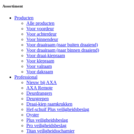
Assortiment
Producten
Alle producten
Voor voordeur
Voor achterdeur
Voor binnendeur
Voor draairaam (naar buiten draaiend)
Voor draairaam (naar binnen draaiend)
Voor draai-kiepraam
Voor klepraam
Voor valraam
Voor dakraam
Professional
Nieuw bij AXA
AXA Remote
Deurdrangers
Deurgrepen
Draai-kiep raamkrukken
Hef-schuif Plus veiligheidsbeslag
Oyster
Plus veiligheidsbeslag
Pro veiligheidsbeslag
Titan veiligheidsscharnier