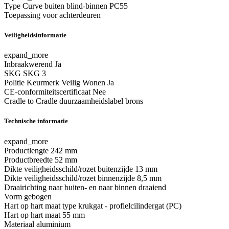
Type
Curve buiten blind-binnen PC55
Toepassing
voor achterdeuren
Veiligheidsinformatie
expand_more
Inbraakwerend
Ja
SKG
SKG 3
Politie Keurmerk Veilig Wonen
Ja
CE-conformiteitscertificaat
Nee
Cradle to Cradle duurzaamheidslabel
brons
Technische informatie
expand_more
Productlengte
242 mm
Productbreedte
52 mm
Dikte veiligheidsschild/rozet buitenzijde
13 mm
Dikte veiligheidsschild/rozet binnenzijde
8,5 mm
Draairichting
naar buiten- en naar binnen draaiend
Vorm
gebogen
Hart op hart maat type
krukgat - profielcilindergat (PC)
Hart op hart maat
55 mm
Materiaal
aluminium