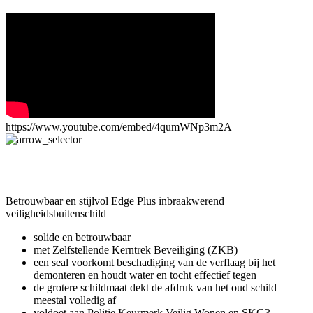
https://www.youtube.com/embed/4qumWNp3m2A
Betrouwbaar en stijlvol Edge Plus inbraakwerend
veiligheidsbuitenschild
solide en betrouwbaar
met Zelfstellende Kerntrek Beveiliging (ZKB)
een seal voorkomt beschadiging van de verflaag bij het
demonteren en houdt water en tocht effectief tegen
de grotere schildmaat dekt de afdruk van het oud schild
meestal volledig af
voldoet aan Politie Keurmerk Veilig Wonen en SKG3