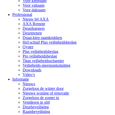
Voor klepraam
Voor valraam
Voor dakraam
Professional
Nieuw bij AXA
AXA Remote
Deurdrangers
Deurgrepen
Draai-kiep raamkrukken
Hef-schuif Plus veiligheidsbeslag
Oyster
Plus veiligheidsbeslag
Pro veiligheidsbeslag
Titan veiligheidsscharnier
Veiligheids-meerpuntssluiting
Downloads
Video’s
Informatie
Nieuws
Zorgeloos de winter door
Nieuwe woning of renovatie
Zorgeloos de zomer in
Ventileren in stijl
Deurbeveiliging
Raambeveiliging