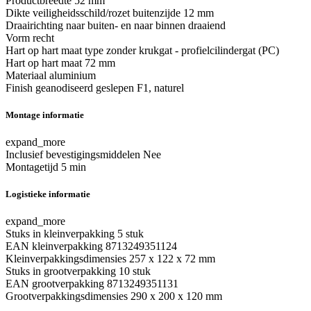
Productbreedte
52 mm
Dikte veiligheidsschild/rozet buitenzijde
12 mm
Draairichting
naar buiten- en naar binnen draaiend
Vorm
recht
Hart op hart maat type
zonder krukgat - profielcilindergat (PC)
Hart op hart maat
72 mm
Materiaal
aluminium
Finish
geanodiseerd geslepen F1, naturel
Montage informatie
expand_more
Inclusief bevestigingsmiddelen
Nee
Montagetijd
5 min
Logistieke informatie
expand_more
Stuks in kleinverpakking
5 stuk
EAN kleinverpakking
8713249351124
Kleinverpakkingsdimensies
257 x 122 x 72 mm
Stuks in grootverpakking
10 stuk
EAN grootverpakking
8713249351131
Grootverpakkingsdimensies
290 x 200 x 120 mm