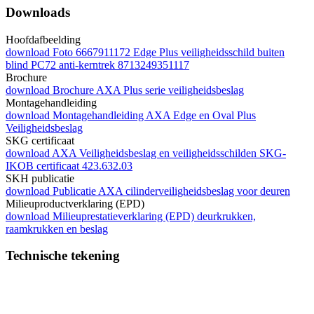
Downloads
Hoofdafbeelding
download
Foto 6667911172 Edge Plus veiligheidsschild buiten
blind PC72 anti-kerntrek 8713249351117
Brochure
download
Brochure AXA Plus serie veiligheidsbeslag
Montagehandleiding
download
Montagehandleiding AXA Edge en Oval Plus
Veiligheidsbeslag
SKG certificaat
download
AXA Veiligheidsbeslag en veiligheidsschilden SKG-
IKOB certificaat 423.632.03
SKH publicatie
download
Publicatie AXA cilinderveiligheidsbeslag voor deuren
Milieuproductverklaring (EPD)
download
Milieuprestatieverklaring (EPD) deurkrukken,
raamkrukken en beslag
Technische tekening