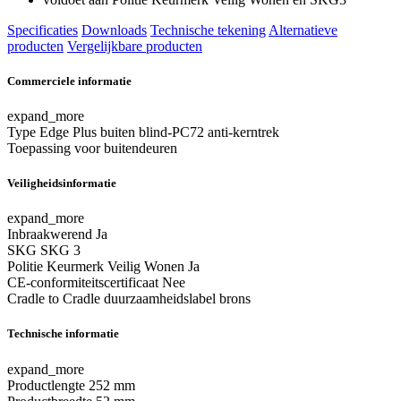
Specificaties
Downloads
Technische tekening
Alternatieve
producten
Vergelijkbare producten
Commerciele informatie
expand_more
Type
Edge Plus buiten blind-PC72 anti-kerntrek
Toepassing
voor buitendeuren
Veiligheidsinformatie
expand_more
Inbraakwerend
Ja
SKG
SKG 3
Politie Keurmerk Veilig Wonen
Ja
CE-conformiteitscertificaat
Nee
Cradle to Cradle duurzaamheidslabel
brons
Technische informatie
expand_more
Productlengte
252 mm