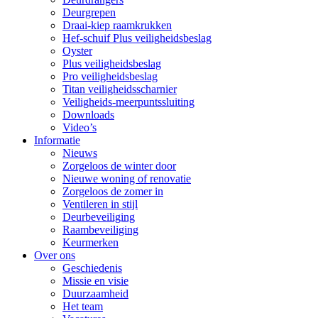
Deurgrepen
Draai-kiep raamkrukken
Hef-schuif Plus veiligheidsbeslag
Oyster
Plus veiligheidsbeslag
Pro veiligheidsbeslag
Titan veiligheidsscharnier
Veiligheids-meerpuntssluiting
Downloads
Video’s
Informatie
Nieuws
Zorgeloos de winter door
Nieuwe woning of renovatie
Zorgeloos de zomer in
Ventileren in stijl
Deurbeveiliging
Raambeveiliging
Keurmerken
Over ons
Geschiedenis
Missie en visie
Duurzaamheid
Het team