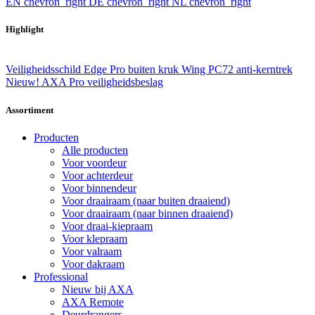
EN
chevron_right
DE
chevron_right
NL
chevron_right
Highlight
Veiligheidsschild Edge Pro buiten kruk Wing PC72 anti-kerntrek
Nieuw! AXA Pro veiligheidsbeslag
Assortiment
Producten
Alle producten
Voor voordeur
Voor achterdeur
Voor binnendeur
Voor draairaam (naar buiten draaiend)
Voor draairaam (naar binnen draaiend)
Voor draai-kiepraam
Voor klepraam
Voor valraam
Voor dakraam
Professional
Nieuw bij AXA
AXA Remote
Deurdrangers