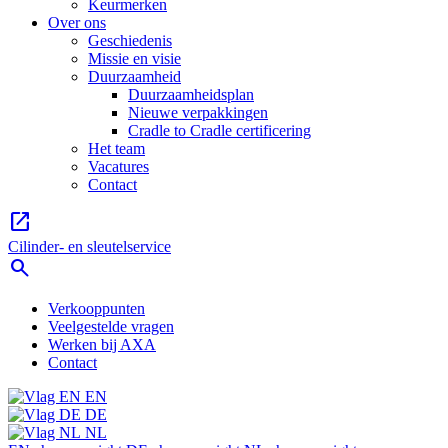
Keurmerken
Over ons
Geschiedenis
Missie en visie
Duurzaamheid
Duurzaamheidsplan
Nieuwe verpakkingen
Cradle to Cradle certificering
Het team
Vacatures
Contact
open_in_new
Cilinder- en sleutelservice
search
Verkooppunten
Veelgestelde vragen
Werken bij AXA
Contact
EN
DE
NL