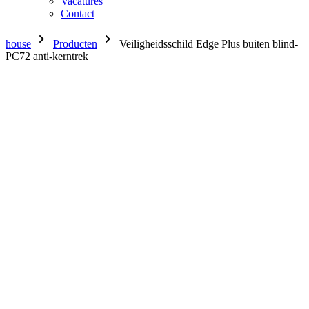
Vacatures
Contact
chevron_right
chevron_right
house
Producten
Veiligheidsschild Edge Plus buiten blind-
PC72 anti-kerntrek