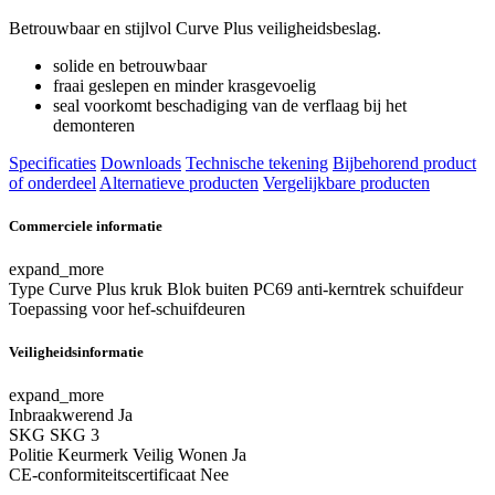
Betrouwbaar en stijlvol Curve Plus veiligheidsbeslag.
solide en betrouwbaar
fraai geslepen en minder krasgevoelig
seal voorkomt beschadiging van de verflaag bij het
demonteren
Specificaties
Downloads
Technische tekening
Bijbehorend product
of onderdeel
Alternatieve producten
Vergelijkbare producten
Commerciele informatie
expand_more
Type
Curve Plus kruk Blok buiten PC69 anti-kerntrek schuifdeur
Toepassing
voor hef-schuifdeuren
Veiligheidsinformatie
expand_more
Inbraakwerend
Ja
SKG
SKG 3
Politie Keurmerk Veilig Wonen
Ja
CE-conformiteitscertificaat
Nee