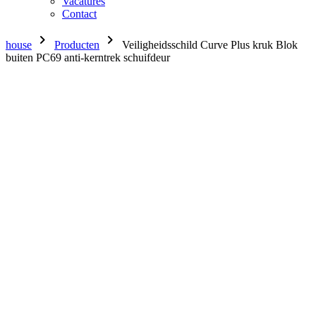
Vacatures
Contact
chevron_right
chevron_right
house
Producten
Veiligheidsschild Curve Plus kruk Blok
buiten PC69 anti-kerntrek schuifdeur