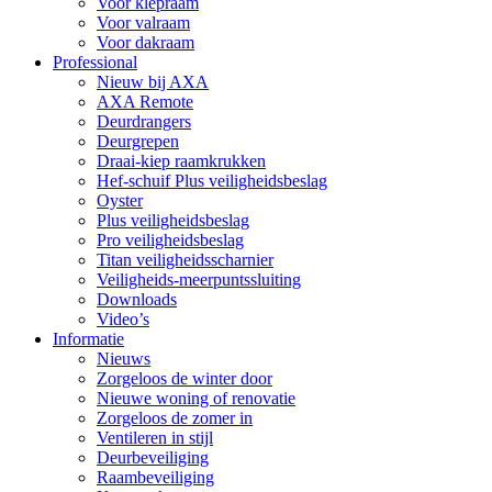
Voor klepraam
Voor valraam
Voor dakraam
Professional
Nieuw bij AXA
AXA Remote
Deurdrangers
Deurgrepen
Draai-kiep raamkrukken
Hef-schuif Plus veiligheidsbeslag
Oyster
Plus veiligheidsbeslag
Pro veiligheidsbeslag
Titan veiligheidsscharnier
Veiligheids-meerpuntssluiting
Downloads
Video’s
Informatie
Nieuws
Zorgeloos de winter door
Nieuwe woning of renovatie
Zorgeloos de zomer in
Ventileren in stijl
Deurbeveiliging
Raambeveiliging