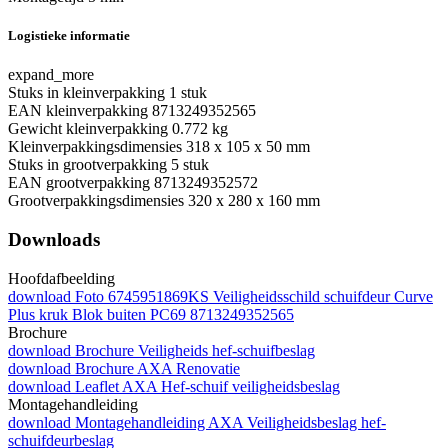
Logistieke informatie
expand_more
Stuks in kleinverpakking
1 stuk
EAN kleinverpakking
8713249352565
Gewicht kleinverpakking
0.772 kg
Kleinverpakkingsdimensies
318 x 105 x 50 mm
Stuks in grootverpakking
5 stuk
EAN grootverpakking
8713249352572
Grootverpakkingsdimensies
320 x 280 x 160 mm
Downloads
Hoofdafbeelding
download
Foto 6745951869KS Veiligheidsschild schuifdeur Curve
Plus kruk Blok buiten PC69 8713249352565
Brochure
download
Brochure Veiligheids hef-schuifbeslag
download
Brochure AXA Renovatie
download
Leaflet AXA Hef-schuif veiligheidsbeslag
Montagehandleiding
download
Montagehandleiding AXA Veiligheidsbeslag hef-
schuifdeurbeslag