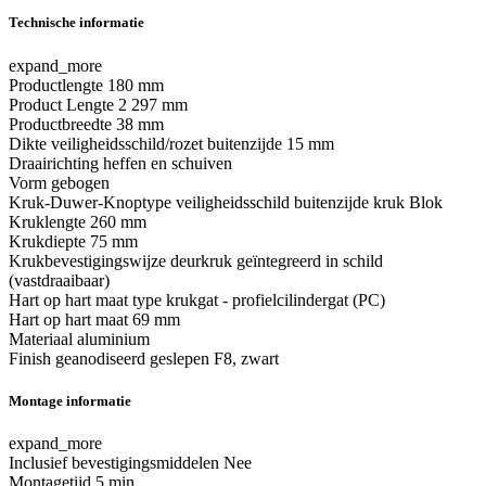
Technische informatie
expand_more
Productlengte
180 mm
Product Lengte 2
297 mm
Productbreedte
38 mm
Dikte veiligheidsschild/rozet buitenzijde
15 mm
Draairichting
heffen en schuiven
Vorm
gebogen
Kruk-Duwer-Knoptype veiligheidsschild buitenzijde
kruk Blok
Kruklengte
260 mm
Krukdiepte
75 mm
Krukbevestigingswijze
deurkruk geïntegreerd in schild
(vastdraaibaar)
Hart op hart maat type
krukgat - profielcilindergat (PC)
Hart op hart maat
69 mm
Materiaal
aluminium
Finish
geanodiseerd geslepen F8, zwart
Montage informatie
expand_more
Inclusief bevestigingsmiddelen
Nee
Montagetijd
5 min