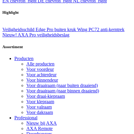
EN
chevron_right
DE
chevron_right
NL
chevron_right
Highlight
Veiligheidsschild Edge Pro buiten kruk Wing PC72 anti-kerntrek
Nieuw! AXA Pro veiligheidsbeslag
Assortiment
Producten
Alle producten
Voor voordeur
Voor achterdeur
Voor binnendeur
Voor draairaam (naar buiten draaiend)
Voor draairaam (naar binnen draaiend)
Voor draai-kiepraam
Voor klepraam
Voor valraam
Voor dakraam
Professional
Nieuw bij AXA
AXA Remote
Deurdrangers