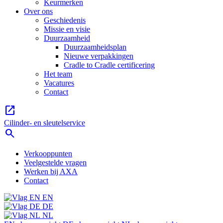
Keurmerken
Over ons
Geschiedenis
Missie en visie
Duurzaamheid
Duurzaamheidsplan
Nieuwe verpakkingen
Cradle to Cradle certificering
Het team
Vacatures
Contact
open_in_new
Cilinder- en sleutelservice
search
Verkooppunten
Veelgestelde vragen
Werken bij AXA
Contact
EN
DE
NL