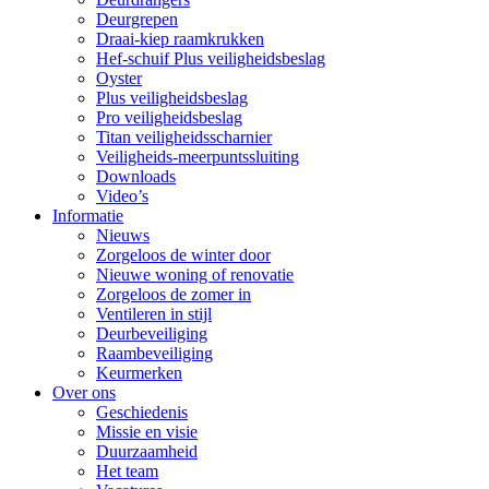
Deurgrepen
Draai-kiep raamkrukken
Hef-schuif Plus veiligheidsbeslag
Oyster
Plus veiligheidsbeslag
Pro veiligheidsbeslag
Titan veiligheidsscharnier
Veiligheids-meerpuntssluiting
Downloads
Video’s
Informatie
Nieuws
Zorgeloos de winter door
Nieuwe woning of renovatie
Zorgeloos de zomer in
Ventileren in stijl
Deurbeveiliging
Raambeveiliging
Keurmerken
Over ons
Geschiedenis
Missie en visie
Duurzaamheid
Het team