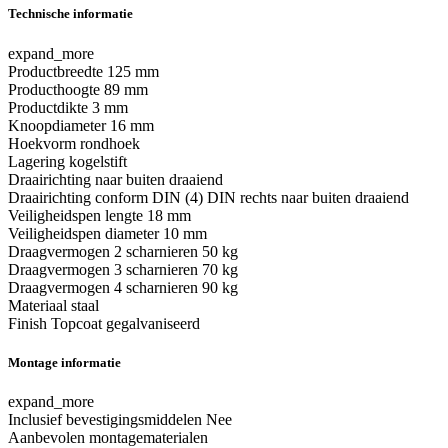
Technische informatie
expand_more
Productbreedte
125 mm
Producthoogte
89 mm
Productdikte
3 mm
Knoopdiameter
16 mm
Hoekvorm
rondhoek
Lagering
kogelstift
Draairichting
naar buiten draaiend
Draairichting conform DIN
(4) DIN rechts naar buiten draaiend
Veiligheidspen lengte
18 mm
Veiligheidspen diameter
10 mm
Draagvermogen 2 scharnieren
50 kg
Draagvermogen 3 scharnieren
70 kg
Draagvermogen 4 scharnieren
90 kg
Materiaal
staal
Finish
Topcoat gegalvaniseerd
Montage informatie
expand_more
Inclusief bevestigingsmiddelen
Nee
Aanbevolen montagematerialen