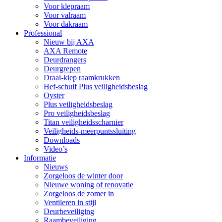
Voor klepraam
Voor valraam
Voor dakraam
Professional
Nieuw bij AXA
AXA Remote
Deurdrangers
Deurgrepen
Draai-kiep raamkrukken
Hef-schuif Plus veiligheidsbeslag
Oyster
Plus veiligheidsbeslag
Pro veiligheidsbeslag
Titan veiligheidsscharnier
Veiligheids-meerpuntssluiting
Downloads
Video’s
Informatie
Nieuws
Zorgeloos de winter door
Nieuwe woning of renovatie
Zorgeloos de zomer in
Ventileren in stijl
Deurbeveiliging
Raambeveiliging