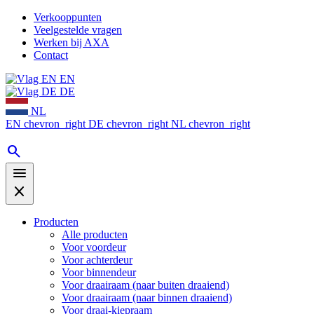
Verkooppunten
Veelgestelde vragen
Werken bij AXA
Contact
EN
DE
NL
EN
chevron_right
DE
chevron_right
NL
chevron_right
search
menu
close
Producten
Alle producten
Voor voordeur
Voor achterdeur
Voor binnendeur
Voor draairaam (naar buiten draaiend)
Voor draairaam (naar binnen draaiend)
Voor draai-kiepraam