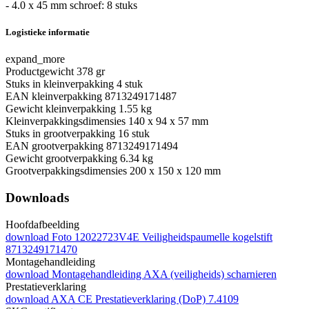
- 4.0 x 45 mm schroef: 8 stuks
Logistieke informatie
expand_more
Productgewicht
378 gr
Stuks in kleinverpakking
4 stuk
EAN kleinverpakking
8713249171487
Gewicht kleinverpakking
1.55 kg
Kleinverpakkingsdimensies
140 x 94 x 57 mm
Stuks in grootverpakking
16 stuk
EAN grootverpakking
8713249171494
Gewicht grootverpakking
6.34 kg
Grootverpakkingsdimensies
200 x 150 x 120 mm
Downloads
Hoofdafbeelding
download
Foto 12022723V4E Veiligheidspaumelle kogelstift
8713249171470
Montagehandleiding
download
Montagehandleiding AXA (veiligheids) scharnieren
Prestatieverklaring
download
AXA CE Prestatieverklaring (DoP) 7.4109