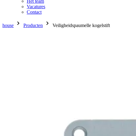
Het team
Vacatures
Contact
chevron_right
chevron_right
house
Producten
Veiligheidspaumelle kogelstift