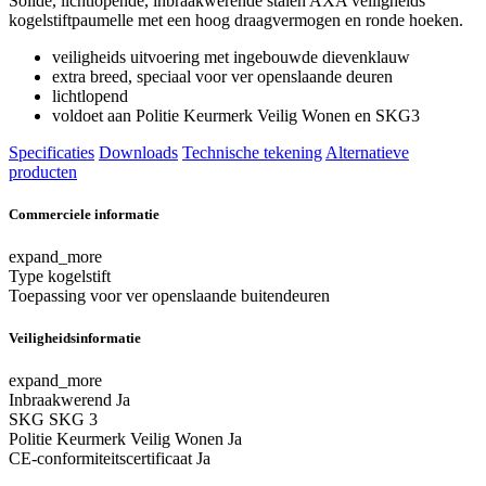
Solide, lichtlopende, inbraakwerende stalen AXA veiligheids
kogelstiftpaumelle met een hoog draagvermogen en ronde hoeken.
veiligheids uitvoering met ingebouwde dievenklauw
extra breed, speciaal voor ver openslaande deuren
lichtlopend
voldoet aan Politie Keurmerk Veilig Wonen en SKG3
Specificaties
Downloads
Technische tekening
Alternatieve
producten
Commerciele informatie
expand_more
Type
kogelstift
Toepassing
voor ver openslaande buitendeuren
Veiligheidsinformatie
expand_more
Inbraakwerend
Ja
SKG
SKG 3
Politie Keurmerk Veilig Wonen
Ja
CE-conformiteitscertificaat
Ja