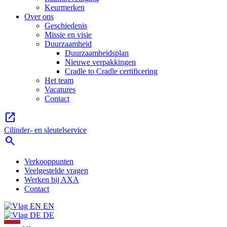
Keurmerken
Over ons
Geschiedenis
Missie en visie
Duurzaamheid
Duurzaamheidsplan
Nieuwe verpakkingen
Cradle to Cradle certificering
Het team
Vacatures
Contact
open_in_new
Cilinder- en sleutelservice
search
Verkooppunten
Veelgestelde vragen
Werken bij AXA
Contact
EN
DE