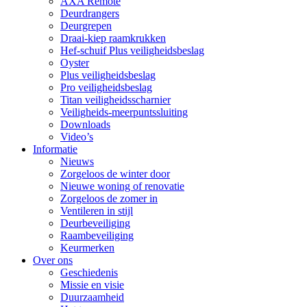
AXA Remote
Deurdrangers
Deurgrepen
Draai-kiep raamkrukken
Hef-schuif Plus veiligheidsbeslag
Oyster
Plus veiligheidsbeslag
Pro veiligheidsbeslag
Titan veiligheidsscharnier
Veiligheids-meerpuntssluiting
Downloads
Video’s
Informatie
Nieuws
Zorgeloos de winter door
Nieuwe woning of renovatie
Zorgeloos de zomer in
Ventileren in stijl
Deurbeveiliging
Raambeveiliging
Keurmerken
Over ons
Geschiedenis
Missie en visie
Duurzaamheid