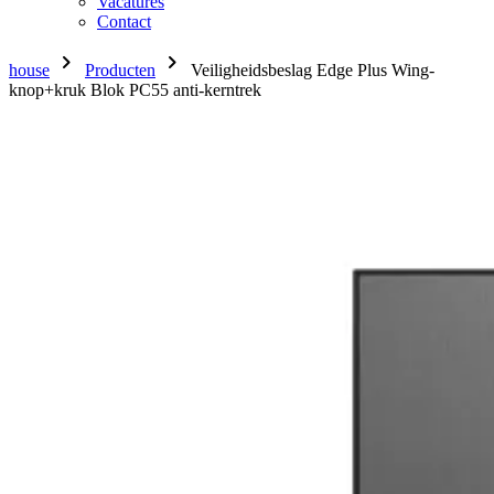
Vacatures
Contact
chevron_right
chevron_right
house
Producten
Veiligheidsbeslag Edge Plus Wing-
knop+kruk Blok PC55 anti-kerntrek