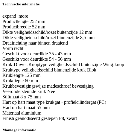
Technische informatie
expand_more
Productlengte
252 mm
Productbreedte
52 mm
Dikte veiligheidsschild/rozet buitenzijde
12 mm
Dikte veiligheidsschild/rozet binnenzijde
8,5 mm
Draairichting
naar binnen draaiend
Vorm
recht
Geschikt voor deurdikte
35 - 43 mm
Geschikt voor deurdikte
54 - 56 mm
Kruk-Duwer-Knoptype veiligheidsschild buitenzijde
Wing-knop
Kruktype veiligheidsschild binnenzijde
kruk Blok
Kruklengte
125 mm
Krukdiepte
60 mm
Krukbevestigingswijze
madeschroef bevestiging
Veerondersteunde kruk
Nee
Stiftmaat
8 x 75 mm
Hart op hart maat type
krukgat - profielcilindergat (PC)
Hart op hart maat
55 mm
Materiaal
aluminium
Finish
geanodiseerd geslepen F8, zwart
Montage informatie