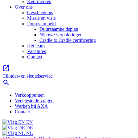
Keurmerken
Over ons
Geschiedenis
Missie en visie
Duurzaamheid
Duurzaamheidsplan
Nieuwe verpakkingen
Cradle to Cradle certificering
Het team
Vacatures
Contact
open_in_new
Cilinder- en sleutelservice
search
Verkooppunten
Veelgestelde vragen
Werken bij AXA
Contact
EN
DE
NL