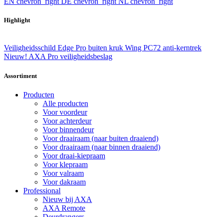
EN
chevron_right
DE
chevron_right
NL
chevron_right
Highlight
Veiligheidsschild Edge Pro buiten kruk Wing PC72 anti-kerntrek
Nieuw! AXA Pro veiligheidsbeslag
Assortiment
Producten
Alle producten
Voor voordeur
Voor achterdeur
Voor binnendeur
Voor draairaam (naar buiten draaiend)
Voor draairaam (naar binnen draaiend)
Voor draai-kiepraam
Voor klepraam
Voor valraam
Voor dakraam
Professional
Nieuw bij AXA
AXA Remote
Deurdrangers