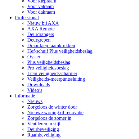
Voor klepraam
Voor valraam
Voor dakraam
Professional
Nieuw bij AXA
AXA Remote
Deurdrangers
Deurgrepen
Draai-kiep raamkrukken
Hef-schuif Plus veiligheidsbeslag
Oyster
Plus veiligheidsbeslag
Pro veiligheidsbeslag
Titan veiligheidsscharnier
Veiligheids-meerpuntssluiting
Downloads
Video’s
Informatie
Nieuws
Zorgeloos de winter door
Nieuwe woning of renovatie
Zorgeloos de zomer in
Ventileren in stijl
Deurbeveiliging
Raambeveiliging