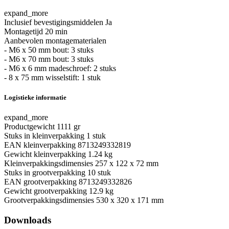
expand_more
Inclusief bevestigingsmiddelen
Ja
Montagetijd
20 min
Aanbevolen montagematerialen
- M6 x 50 mm bout: 3 stuks
- M6 x 70 mm bout: 3 stuks
- M6 x 6 mm madeschroef: 2 stuks
- 8 x 75 mm wisselstift: 1 stuk
Logistieke informatie
expand_more
Productgewicht
1111 gr
Stuks in kleinverpakking
1 stuk
EAN kleinverpakking
8713249332819
Gewicht kleinverpakking
1.24 kg
Kleinverpakkingsdimensies
257 x 122 x 72 mm
Stuks in grootverpakking
10 stuk
EAN grootverpakking
8713249332826
Gewicht grootverpakking
12.9 kg
Grootverpakkingsdimensies
530 x 320 x 171 mm
Downloads