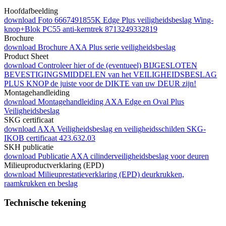
Hoofdafbeelding
download
Foto 6667491855K Edge Plus veiligheidsbeslag Wing-
knop+Blok PC55 anti-kerntrek 8713249332819
Brochure
download
Brochure AXA Plus serie veiligheidsbeslag
Product Sheet
download
Controleer hier of de (eventueel) BIJGESLOTEN
BEVESTIGINGSMIDDELEN van het VEILIGHEIDSBESLAG
PLUS KNOP de juiste voor de DIKTE van uw DEUR zijn!
Montagehandleiding
download
Montagehandleiding AXA Edge en Oval Plus
Veiligheidsbeslag
SKG certificaat
download
AXA Veiligheidsbeslag en veiligheidsschilden SKG-
IKOB certificaat 423.632.03
SKH publicatie
download
Publicatie AXA cilinderveiligheidsbeslag voor deuren
Milieuproductverklaring (EPD)
download
Milieuprestatieverklaring (EPD) deurkrukken,
raamkrukken en beslag
Technische tekening