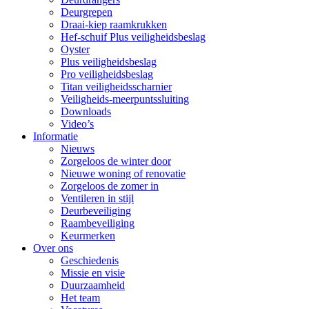
Deurgrepen
Draai-kiep raamkrukken
Hef-schuif Plus veiligheidsbeslag
Oyster
Plus veiligheidsbeslag
Pro veiligheidsbeslag
Titan veiligheidsscharnier
Veiligheids-meerpuntssluiting
Downloads
Video’s
Informatie
Nieuws
Zorgeloos de winter door
Nieuwe woning of renovatie
Zorgeloos de zomer in
Ventileren in stijl
Deurbeveiliging
Raambeveiliging
Keurmerken
Over ons
Geschiedenis
Missie en visie
Duurzaamheid
Het team