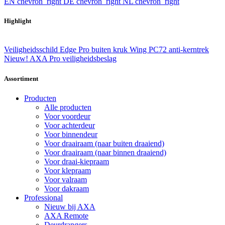
EN
chevron_right
DE
chevron_right
NL
chevron_right
Highlight
Veiligheidsschild Edge Pro buiten kruk Wing PC72 anti-kerntrek
Nieuw! AXA Pro veiligheidsbeslag
Assortiment
Producten
Alle producten
Voor voordeur
Voor achterdeur
Voor binnendeur
Voor draairaam (naar buiten draaiend)
Voor draairaam (naar binnen draaiend)
Voor draai-kiepraam
Voor klepraam
Voor valraam
Voor dakraam
Professional
Nieuw bij AXA
AXA Remote
Deurdrangers