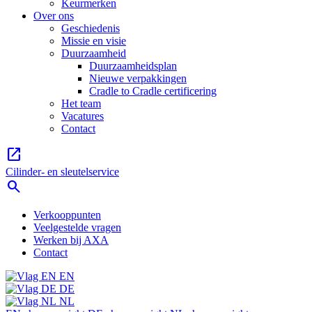
Keurmerken
Over ons
Geschiedenis
Missie en visie
Duurzaamheid
Duurzaamheidsplan
Nieuwe verpakkingen
Cradle to Cradle certificering
Het team
Vacatures
Contact
open_in_new
Cilinder- en sleutelservice
search
Verkooppunten
Veelgestelde vragen
Werken bij AXA
Contact
EN
DE
NL