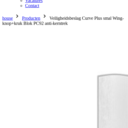
Vacatures
Contact
chevron_right
chevron_right
house
Producten
Veiligheidsbeslag Curve Plus smal Wing-
knop+kruk Blok PC92 anti-kerntrek