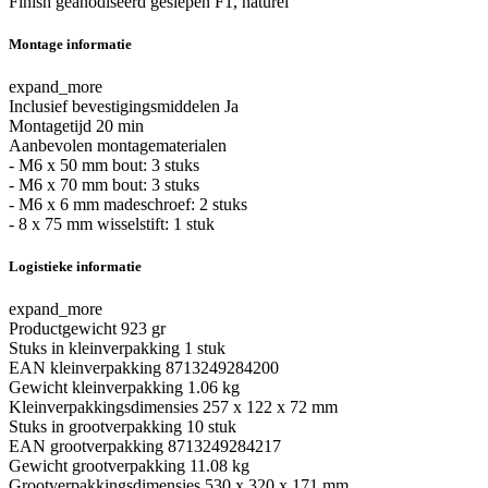
Finish
geanodiseerd geslepen F1, naturel
Montage informatie
expand_more
Inclusief bevestigingsmiddelen
Ja
Montagetijd
20 min
Aanbevolen montagematerialen
- M6 x 50 mm bout: 3 stuks
- M6 x 70 mm bout: 3 stuks
- M6 x 6 mm madeschroef: 2 stuks
- 8 x 75 mm wisselstift: 1 stuk
Logistieke informatie
expand_more
Productgewicht
923 gr
Stuks in kleinverpakking
1 stuk
EAN kleinverpakking
8713249284200
Gewicht kleinverpakking
1.06 kg
Kleinverpakkingsdimensies
257 x 122 x 72 mm
Stuks in grootverpakking
10 stuk
EAN grootverpakking
8713249284217
Gewicht grootverpakking
11.08 kg
Grootverpakkingsdimensies
530 x 320 x 171 mm