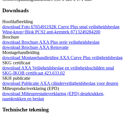
Downloads
Hoofdafbeelding
download
Foto 6765491192K Curve Plus smal veiligheidsbeslag
Wing-knop+Blok PC92 anti-kerntrek 8713249284200
Brochure
download
Brochure AXA Plus serie veiligheidsbeslag
download
Brochure AXA Renovatie
Montagehandleiding
download
Montagehandleiding AXA Curve Plus veiligheidsbeslag
SKG certificaat
download
AXA Veiligheidsbeslag en veiligheidsschilden smal
SKG-IKOB certificaat 423.633.02
SKH publicatie
download
Publicatie AXA cilinderveiligheidsbeslag voor deuren
Milieuproductverklaring (EPD)
download
Milieuprestatieverklaring (EPD) deurkrukken,
raamkrukken en beslag
Technische tekening