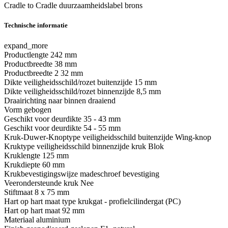
Cradle to Cradle duurzaamheidslabel
brons
Technische informatie
expand_more
Productlengte
242 mm
Productbreedte
38 mm
Productbreedte 2
32 mm
Dikte veiligheidsschild/rozet buitenzijde
15 mm
Dikte veiligheidsschild/rozet binnenzijde
8,5 mm
Draairichting
naar binnen draaiend
Vorm
gebogen
Geschikt voor deurdikte
35 - 43 mm
Geschikt voor deurdikte
54 - 55 mm
Kruk-Duwer-Knoptype veiligheidsschild buitenzijde
Wing-knop
Kruktype veiligheidsschild binnenzijde
kruk Blok
Kruklengte
125 mm
Krukdiepte
60 mm
Krukbevestigingswijze
madeschroef bevestiging
Veerondersteunde kruk
Nee
Stiftmaat
8 x 75 mm
Hart op hart maat type
krukgat - profielcilindergat (PC)
Hart op hart maat
92 mm
Materiaal
aluminium