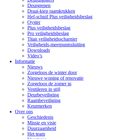
Deurgrepen
Draai-kiep raamkrukken
Hef-schuif Plus veiligheidsbeslag
Oyster
Plus veiligheidsbeslag
Pro veiligheidsbeslag
Titan veiligheidsscharnier
Veiligheids-meerpuntssluiting
Downloads
Video’s
Informatie
Nieuws
Zorgeloos de winter door
Nieuwe woning of renovatie
Zorgeloos de zomer in
Ventileren in stijl
Deurbeveiliging
Raambeveiliging
Keurmerken
Over ons
Geschiedenis
Missie en visie
Duurzaamheid
Het team