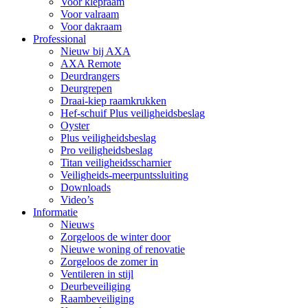
Voor klepraam
Voor valraam
Voor dakraam
Professional
Nieuw bij AXA
AXA Remote
Deurdrangers
Deurgrepen
Draai-kiep raamkrukken
Hef-schuif Plus veiligheidsbeslag
Oyster
Plus veiligheidsbeslag
Pro veiligheidsbeslag
Titan veiligheidsscharnier
Veiligheids-meerpuntssluiting
Downloads
Video’s
Informatie
Nieuws
Zorgeloos de winter door
Nieuwe woning of renovatie
Zorgeloos de zomer in
Ventileren in stijl
Deurbeveiliging
Raambeveiliging