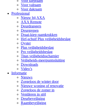
Voor klepraam
Voor valraam
Voor dakraam
Professional
Nieuw bij AXA
AXA Remote
Deurdrangers
Deurgrepen
Draai-kiep raamkrukken
Hef-schuif Plus veiligheidsbeslag
Oyster
Plus veiligheidsbeslag
Pro veiligheidsbeslag
Titan veiligheidsscharnier
Veiligheids-meerpuntssluiting
Downloads
Video’s
Informatie
Nieuws
Zorgeloos de winter door
Nieuwe woning of renovatie
Zorgeloos de zomer in
Ventileren in stijl
Deurbeveiliging
Raambeveiliging