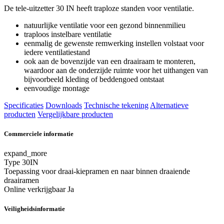
De tele-uitzetter 30 IN heeft traploze standen voor ventilatie.
natuurlijke ventilatie voor een gezond binnenmilieu
traploos instelbare ventilatie
eenmalig de gewenste remwerking instellen volstaat voor
iedere ventilatiestand
ook aan de bovenzijde van een draairaam te monteren,
waardoor aan de onderzijde ruimte voor het uithangen van
bijvoorbeeld kleding of beddengoed ontstaat
eenvoudige montage
Specificaties
Downloads
Technische tekening
Alternatieve
producten
Vergelijkbare producten
Commerciele informatie
expand_more
Type
30IN
Toepassing
voor draai-kiepramen en naar binnen draaiende
draairamen
Online verkrijgbaar
Ja
Veiligheidsinformatie