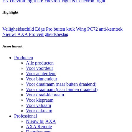
EN
chevron_right
DE
chevron_right
NL
chevron_right
Highlight
Veiligheidsschild Edge Pro buiten kruk Wing PC72 anti-kerntrek
Nieuw! AXA Pro veiligheidsbeslag
Assortiment
Producten
Alle producten
Voor voordeur
Voor achterdeur
Voor binnendeur
Voor draairaam (naar buiten draaiend)
Voor draairaam (naar binnen draaiend)
Voor draai-kiepraam
Voor klepraam
Voor valraam
Voor dakraam
Professional
Nieuw bij AXA
AXA Remote
Deurdrangers