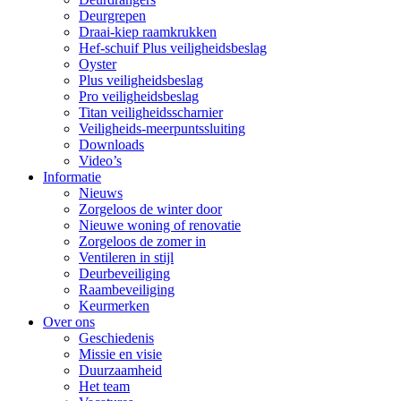
Deurgrepen
Draai-kiep raamkrukken
Hef-schuif Plus veiligheidsbeslag
Oyster
Plus veiligheidsbeslag
Pro veiligheidsbeslag
Titan veiligheidsscharnier
Veiligheids-meerpuntssluiting
Downloads
Video’s
Informatie
Nieuws
Zorgeloos de winter door
Nieuwe woning of renovatie
Zorgeloos de zomer in
Ventileren in stijl
Deurbeveiliging
Raambeveiliging
Keurmerken
Over ons
Geschiedenis
Missie en visie
Duurzaamheid
Het team