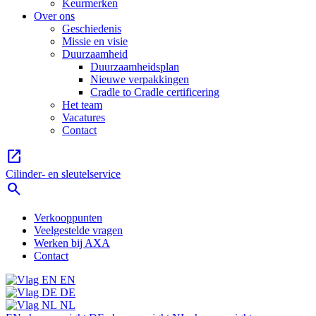
Keurmerken
Over ons
Geschiedenis
Missie en visie
Duurzaamheid
Duurzaamheidsplan
Nieuwe verpakkingen
Cradle to Cradle certificering
Het team
Vacatures
Contact
open_in_new
Cilinder- en sleutelservice
search
Verkooppunten
Veelgestelde vragen
Werken bij AXA
Contact
EN
DE
NL