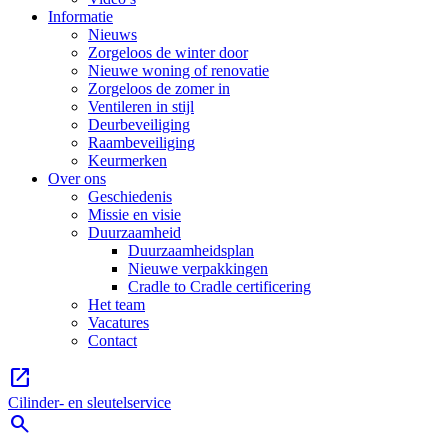
Informatie
Nieuws
Zorgeloos de winter door
Nieuwe woning of renovatie
Zorgeloos de zomer in
Ventileren in stijl
Deurbeveiliging
Raambeveiliging
Keurmerken
Over ons
Geschiedenis
Missie en visie
Duurzaamheid
Duurzaamheidsplan
Nieuwe verpakkingen
Cradle to Cradle certificering
Het team
Vacatures
Contact
open_in_new
Cilinder- en sleutelservice
search