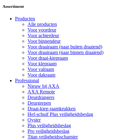
Assortiment
Producten
Alle producten
Voor voordeur
Voor achterdeur
Voor binnendeur
Voor draairaam (naar buiten draaiend)
Voor draairaam (naar binnen draaiend)
Voor draai-kiepraam
Voor klepraam
Voor valraam
Voor dakraam
Professional
Nieuw bij AXA
AXA Remote
Deurdrangers
Deurgrepen
Draai-kiep raamkrukken
Hef-schuif Plus veiligheidsbeslag
Oyster
Plus veiligheidsbeslag
Pro veiligheidsbeslag
Titan veiligheidsscharnier