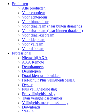
Producten
Alle producten
Voor voordeur
Voor achterdeur
Voor binnendeur
Voor draairaam (naar buiten draaiend)
Voor draairaam (naar binnen draaiend)
Voor draai-kiepraam
Voor klepraam
Voor valraam
Voor dakraam
Professional
Nieuw bij AXA
AXA Remote
Deurdrangers
Deurgrepen
Draai-kiep raamkrukken
Hef-schuif Plus veiligheidsbeslag
Oyster
Plus veiligheidsbeslag
Pro veiligheidsbeslag
Titan veiligheidsscharnier
Veiligheids-meerpuntssluiting
Downloads
Video’s