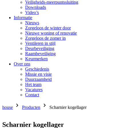
Veiligheids-meerpuntssluiting
Downloads
Video’s
Informatie
Nieuws
Zorgeloos de winter door
Nieuwe woning of renovatie
Zorgeloos de zomer in
Ventileren in stijl
Deurbeveiliging
Raambeveiliging
Keurmerken
Over ons
Geschiedenis
Missie en visie
Duurzaamheid
Het team
Vacatures
Contact
chevron_right
chevron_right
house
Producten
Scharnier kogellager
Scharnier kogellager