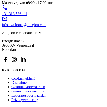
Ma t/m vrij van 08:00 - 17:00 uur
phone
+31 318 536 111
mail
info.axa.home@allegion.com
Allegion Netherlands B.V.
Energiestraat 2
3903 AV Veenendaal
Nederland
KvK: 3006834
Cookiemelding
Disclaimer
Gebruiksvoorwaarden
Garantievoorwaarden
Leveringsvoorwaarden
Privacyverklaring