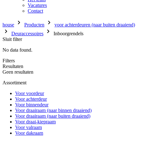
Vacatures
Contact
chevron_right
chevron_right
house
Producten
voor achterdeuren (naar buiten draaiend)
chevron_right
chevron_right
Deuraccessoires
Inboorgrendels
Sluit filter
No data found.
Filters
Resultaten
Geen resultaten
Assortiment
Voor voordeur
Voor achterdeur
Voor binnendeur
Voor draairaam (naar binnen draaiend)
Voor draairaam (naar buiten draaiend)
Voor draai-kiepraam
Voor valraam
Voor dakraam