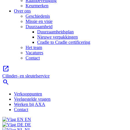
Raambeveiliging
Keurmerken
Over ons
Geschiedenis
Missie en visie
Duurzaamheid
Duurzaamheidsplan
Nieuwe verpakkingen
Cradle to Cradle certificering
Het team
Vacatures
Contact
open_in_new
Cilinder- en sleutelservice
search
Verkooppunten
Veelgestelde vragen
Werken bij AXA
Contact
EN
DE
NL