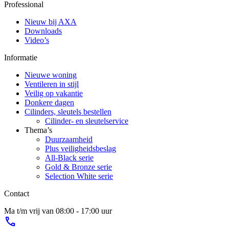
Professional
Nieuw bij AXA
Downloads
Video’s
Informatie
Nieuwe woning
Ventileren in stijl
Veilig op vakantie
Donkere dagen
Cilinders, sleutels bestellen
Cilinder- en sleutelservice
Thema’s
Duurzaamheid
Plus veiligheidsbeslag
All-Black serie
Gold & Bronze serie
Selection White serie
Contact
Ma t/m vrij van 08:00 - 17:00 uur
phone