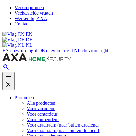
Verkooppunten
Veelgestelde vragen
Werken bij AXA
Contact
EN
DE
NL
EN
chevron_right
DE
chevron_right
NL
chevron_right
search
menu
close
Producten
Alle producten
Voor voordeur
Voor achterdeur
Voor binnendeur
Voor draairaam (naar buiten draaiend)
Voor draairaam (naar binnen draaiend)
Voor draai-kiepraam