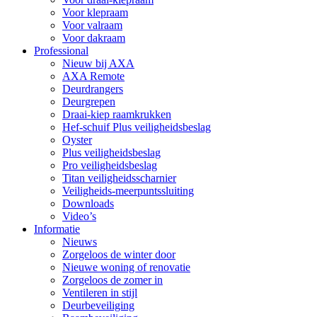
Voor klepraam
Voor valraam
Voor dakraam
Professional
Nieuw bij AXA
AXA Remote
Deurdrangers
Deurgrepen
Draai-kiep raamkrukken
Hef-schuif Plus veiligheidsbeslag
Oyster
Plus veiligheidsbeslag
Pro veiligheidsbeslag
Titan veiligheidsscharnier
Veiligheids-meerpuntssluiting
Downloads
Video’s
Informatie
Nieuws
Zorgeloos de winter door
Nieuwe woning of renovatie
Zorgeloos de zomer in
Ventileren in stijl
Deurbeveiliging