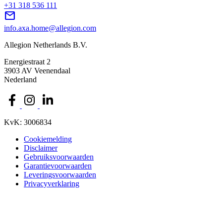
+31 318 536 111
mail
info.axa.home@allegion.com
Allegion Netherlands B.V.
Energiestraat 2
3903 AV Veenendaal
Nederland
KvK: 3006834
Cookiemelding
Disclaimer
Gebruiksvoorwaarden
Garantievoorwaarden
Leveringsvoorwaarden
Privacyverklaring