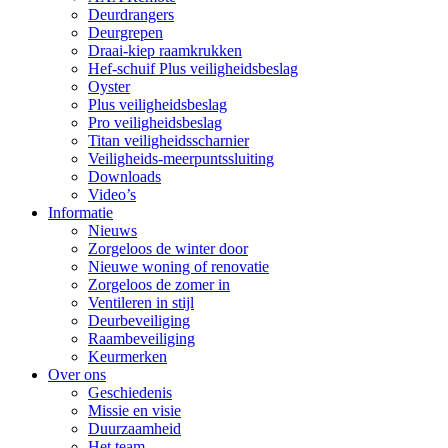
Deurdrangers
Deurgrepen
Draai-kiep raamkrukken
Hef-schuif Plus veiligheidsbeslag
Oyster
Plus veiligheidsbeslag
Pro veiligheidsbeslag
Titan veiligheidsscharnier
Veiligheids-meerpuntssluiting
Downloads
Video’s
Informatie
Nieuws
Zorgeloos de winter door
Nieuwe woning of renovatie
Zorgeloos de zomer in
Ventileren in stijl
Deurbeveiliging
Raambeveiliging
Keurmerken
Over ons
Geschiedenis
Missie en visie
Duurzaamheid
Het team